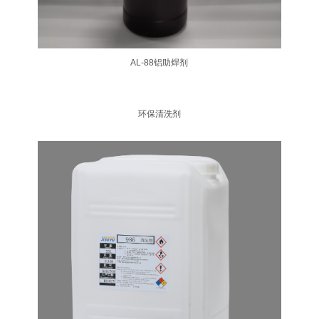
AL-88铝助焊剂
环保清洗剂