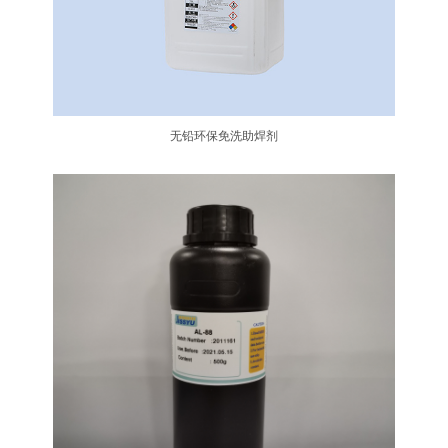
无铅环保免洗助焊剂